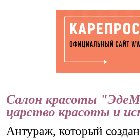
Салон красоты "ЭдеМ
царство красоты и ис
Антураж, который создан